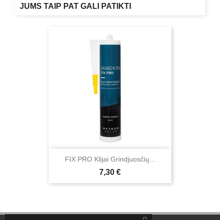
JUMS TAIP PAT GALI PATIKTI
FIX PRO Klijai Grindjuosčių...
Kaina
7,30 €