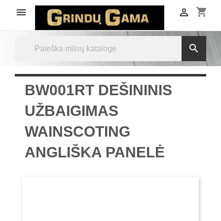
shopping_cart



BW001RT DEŠININIS
UŽBAIGIMAS
WAINSCOTING
ANGLIŠKA PANELĖ