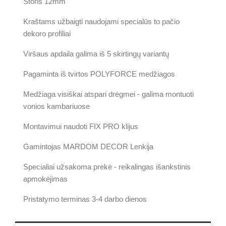
Storis 12mm
Kraštams užbaigti naudojami specialūs to pačio
dekoro profiliai
Viršaus apdaila galima iš 5 skirtingų variantų
Pagaminta iš tvirtos POLYFORCE medžiagos
Medžiaga visiškai atspari drėgmei - galima montuoti
vonios kambariuose
Montavimui naudoti FIX PRO klijus
Gamintojas MARDOM DECOR Lenkija
Specialiai užsakoma prekė - reikalingas išankstinis
apmokėjimas
Pristatymo terminas 3-4 darbo dienos