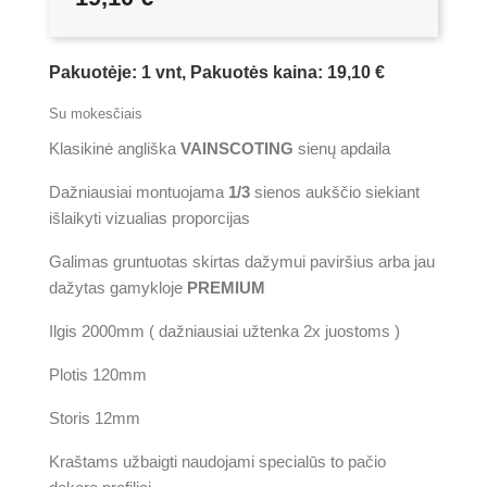
Pakuotėje: 1 vnt, Pakuotės kaina: 19,10 €
Su mokesčiais
Klasikinė angliška
VAINSCOTING
sienų apdaila
Dažniausiai montuojama
1/3
sienos aukščio siekiant
išlaikyti vizualias proporcijas
Galimas gruntuotas skirtas dažymui paviršius arba jau
dažytas gamykloje
PREMIUM
Ilgis 2000mm ( dažniausiai užtenka 2x juostoms )
Plotis 120mm
Storis 12mm
Kraštams užbaigti naudojami specialūs to pačio