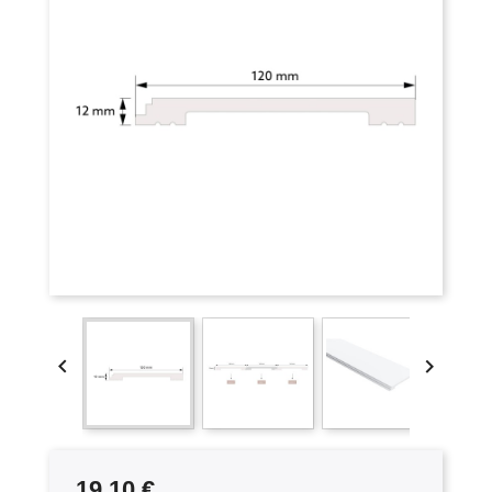


19,10 €