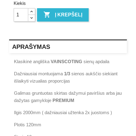
Kiekis

Į KREPŠELĮ
APRAŠYMAS
Klasikinė angliška
VAINSCOTING
sienų apdaila
Dažniausiai montuojama
1/3
sienos aukščio siekiant
išlaikyti vizualias proporcijas
Galimas gruntuotas skirtas dažymui paviršius arba jau
dažytas gamykloje
PREMIUM
Ilgis 2000mm ( dažniausiai užtenka 2x juostoms )
Plotis 120mm