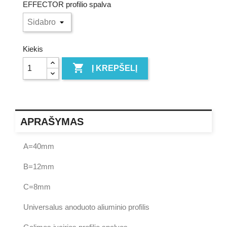
EFFECTOR profilio spalva
Kiekis

Į KREPŠELĮ
APRAŠYMAS
A=40mm
B=12mm
C=8mm
Universalus anoduoto aliuminio profilis