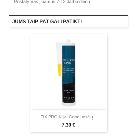
Pristatymas į namus 7-12 darbo dienų
JUMS TAIP PAT GALI PATIKTI
FIX PRO Klijai Grindjuosčių...
Kaina
7,30 €