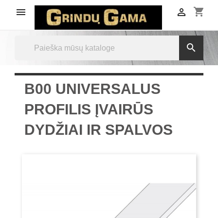
shopping_cart



B00 UNIVERSALUS
PROFILIS ĮVAIRŪS
DYDŽIAI IR SPALVOS