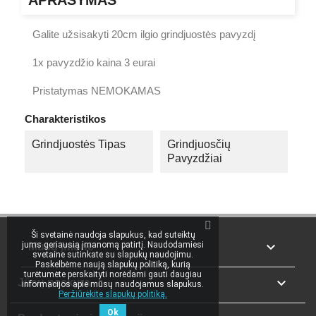
APRAŠYMAS
Galite užsisakyti 20cm ilgio grindjuostės pavyzdį
1x pavyzdžio kaina 3 eurai
Pristatymas NEMOKAMAS
Charakteristikos
Grindjuostės Tipas
Grindjuosčių
Pavyzdžiai
Ši svetainė naudoja slapukus, kad suteiktų

jums geriausią įmanomą patirtį. Naudodamiesi
Mūsų įmonė
svetaine sutinkate su slapukų naudojimu.
Paskelbėme naują slapukų politiką, kurią
turėtumėte perskaityti norėdami gauti daugiau

Jūsų paskyra
informacijos apie mūsų naudojamus slapukus.
Peržiūrėkite slapukų politiką.
Ok