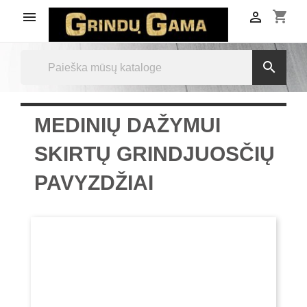
shopping_cart



MEDINIŲ DAŽYMUI
SKIRTŲ GRINDJUOSČIŲ
PAVYZDŽIAI