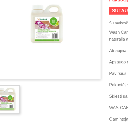
SUTAU
Su mokesči
Wash Care
natūralia 
Atnaujina 
Apsaugo 
Paviršius
Pakuotėje 
Skiesti sa
WAS-CAN
Gamintoja