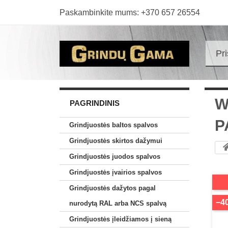
Paskambinkite mums:
+370 657 26554
Pr
W
PAGRINDINIS
P
Grindjuostės baltos spalvos
Grindjuostės skirtos dažymui
Grindjuostės juodos spalvos
Grindjuostės įvairios spalvos
Grindjuostės dažytos pagal
−4
nurodytą RAL arba NCS spalvą
Grindjuostės įleidžiamos į sieną