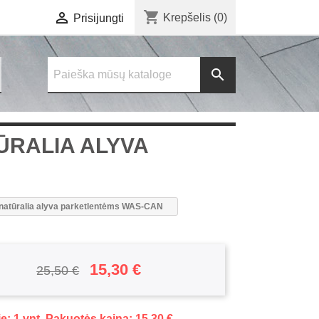
shopping_cart

Krepšelis
(0)
Prisijungti

RALIA ALYVA
natūralia alyva parketlentėms WAS-CAN
15,30 €
25,50 €
e: 1 vnt, Pakuotės kaina: 15,30 €