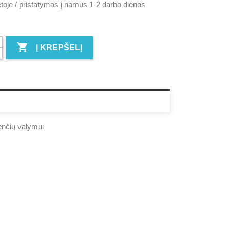
toje / pristatymas į namus 1-2 darbo dienos

Į KREPŠELĮ
enčių valymui