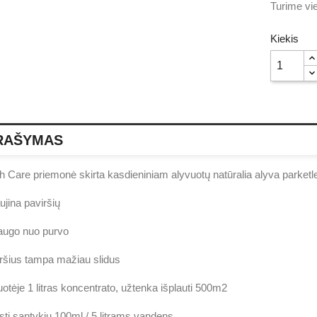
Turime vie
Kiekis
RAŠYMAS
 Care priemonė skirta kasdieniniam alyvuotų natūralia alyva parketl
ujina paviršių
ugo nuo purvo
ršius tampa mažiau slidus
otėje 1 litras koncentrato, užtenka išplauti 500m2
sti santykiu 100ml / 5 litrams vandens