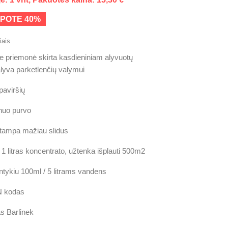
POTE 40%
ais
 priemonė skirta kasdieniniam alyvuotų
alyva parketlenčių valymui
paviršių
nuo purvo
 tampa mažiau slidus
1 litras koncentrato, užtenka išplauti 500m2
ntykiu 100ml / 5 litrams vandens
 kodas
s Barlinek