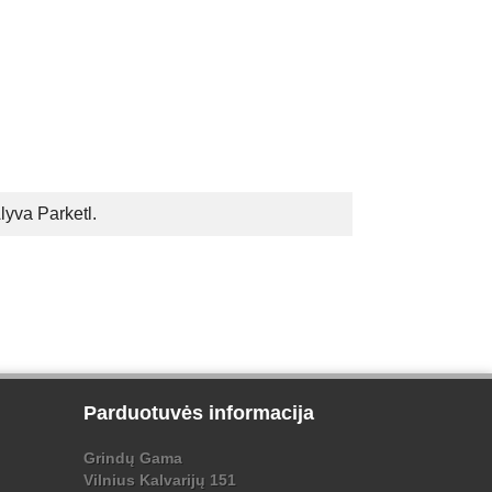
lyva Parketl.
Parduotuvės informacija
Grindų Gama
Vilnius Kalvarijų 151