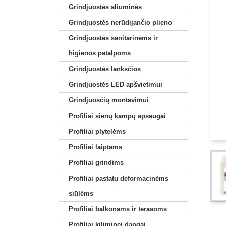
Grindjuostės aliuminės
Grindjuostės nerūdijančio plieno
Grindjuostės sanitarinėms ir
higienos patalpoms
Grindjuostės lanksčios
Grindjuostės LED apšvietimui
Grindjuosčių montavimui
Profiliai sienų kampų apsaugai
Profiliai plytelėms
Profiliai laiptams
Profiliai grindims
Profiliai pastatų deformacinėms
siūlėms
Profiliai balkonams ir terasoms
Profiliai kiliminei dangai