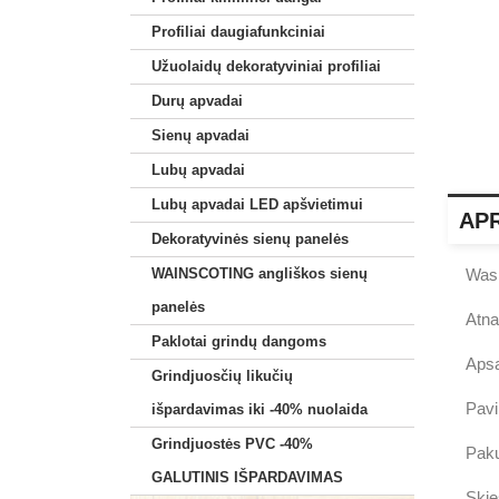
Profiliai daugiafunkciniai
Užuolaidų dekoratyviniai profiliai
Durų apvadai
Sienų apvadai
Lubų apvadai
Lubų apvadai LED apšvietimui
AP
Dekoratyvinės sienų panelės
WAINSCOTING angliškos sienų
Wash
panelės
Atna
Paklotai grindų dangoms
Apsa
Grindjuosčių likučių
Pavi
išpardavimas iki -40% nuolaida
Grindjuostės PVC -40%
Paku
GALUTINIS IŠPARDAVIMAS
Skie