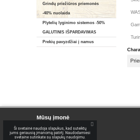
Grindų priežiūros priemonės
WAS
-40% nuolaida
Plytelių lyginimo sistemos -50%
Gami
GALUTINIS IŠPARDAVIMAS
Turi
Prekių pavyzdžiai į namus
Chara
Prie
Mūsų įmonė
Ši svetainė naudoja slapukus, kad suteiktų
Privatumo politika
jums geriausią įmanomą patirtį. Naudodamiesi
svetaine sutinkate su slapukų naudojimu.
Kontaktai