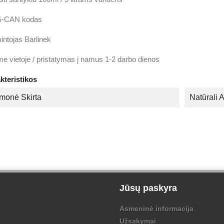
-CAN kodas
ntojas Barlinek
me vietoje / pristatymas į namus 1-2 darbo dienos
kteristikos
monė Skirta
Natūrali A
Jūsų paskyra
Asmeninė informacija
Užsakymai