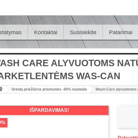
istatymas
Kontaktai
Susisiekite
Patarimai
ASH CARE ALYVUOTOMS NATŪ
ARKETLENTĖMS WAS-CAN
Grindų priežiūros priemonės -40% nuolaida
Wash Care alyvuotoms 
IŠPARDAVIMAS!
0%
Pakuotėj