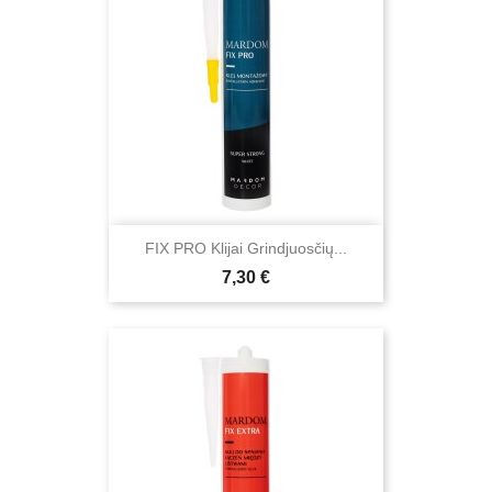
FIX PRO Klijai Grindjuosčių...
Kaina
7,30 €