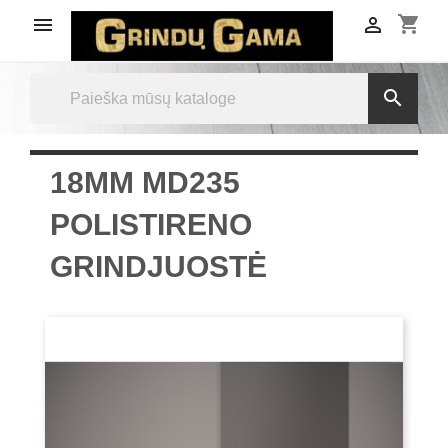
shopping_cart



18MM MD235
POLISTIRENO
GRINDJUOSTĖ