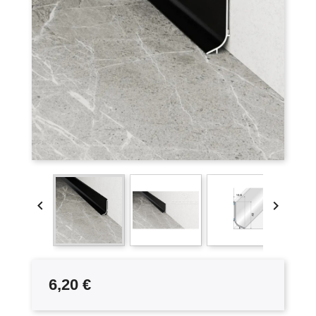


6,20 €