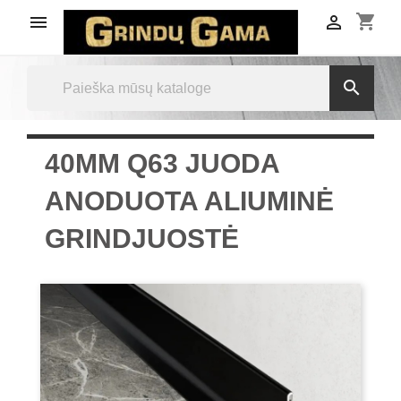
shopping_cart



40MM Q63 JUODA
ANODUOTA ALIUMINĖ
GRINDJUOSTĖ