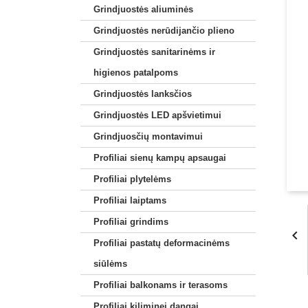
Grindjuostės aliuminės
Grindjuostės nerūdijančio plieno
Grindjuostės sanitarinėms ir
higienos patalpoms
Grindjuostės lanksčios
Grindjuostės LED apšvietimui
Grindjuosčių montavimui
Profiliai sienų kampų apsaugai
Profiliai plytelėms
Profiliai laiptams
Profiliai grindims

Profiliai pastatų deformacinėms
siūlėms
Profiliai balkonams ir terasoms
Profiliai kiliminei dangai