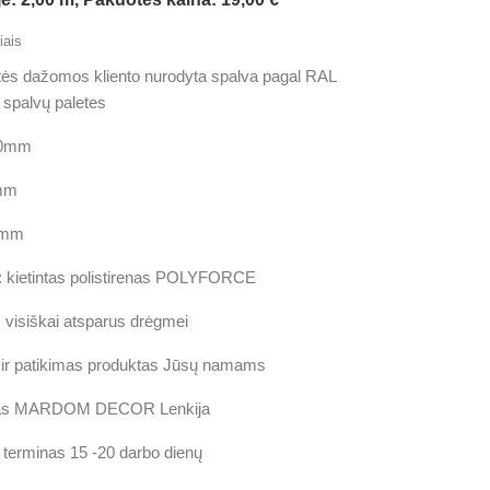
ais
tės dažomos kliento nurodyta spalva pagal RAL
spalvų paletes
60mm
3mm
0mm
 kietintas polistirenas POLYFORCE
 visiškai atsparus drėgmei
 ir patikimas produktas Jūsų namams
jas MARDOM DECOR Lenkija
erminas 15 -20 darbo dienų