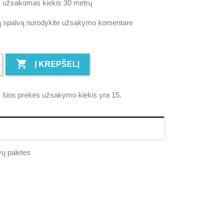
 užsakomas kiekis 30 metrų
ą spalvą nurodykite užsakymo komentare

Į KREPŠELĮ
 šios prekės užsakymo kiekis yra 15.
ų paletes