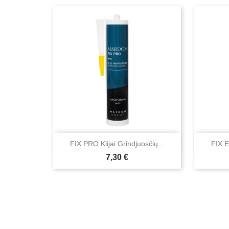

Greita peržiūra
FIX PRO Klijai Grindjuosčių...
FIX E
Kaina
7,30 €