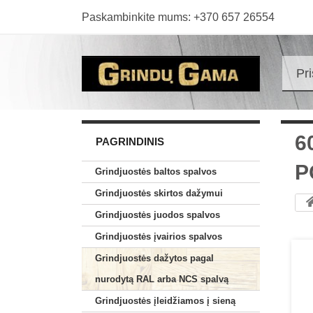
Paskambinkite mums:
+370 657 26554
Pr
6
PAGRINDINIS
P
Grindjuostės baltos spalvos
Grindjuostės skirtos dažymui
Grindjuostės juodos spalvos
Grindjuostės įvairios spalvos
Grindjuostės dažytos pagal
nurodytą RAL arba NCS spalvą
Grindjuostės įleidžiamos į sieną