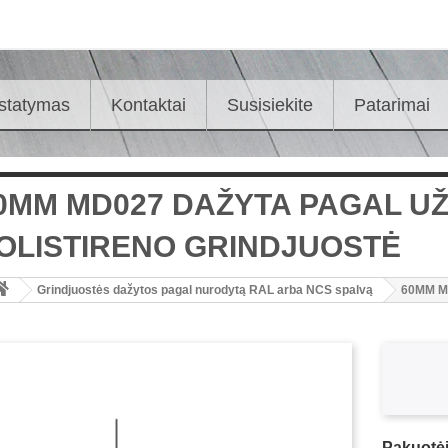
istatymas
Kontaktai
Susisiekite
Patarimai
0MM MD027 DAŽYTA PAGAL U
OLISTIRENO GRINDJUOSTĖ
Grindjuostės dažytos pagal nurodytą RAL arba NCS spalvą
60MM MD
Pakuotėj