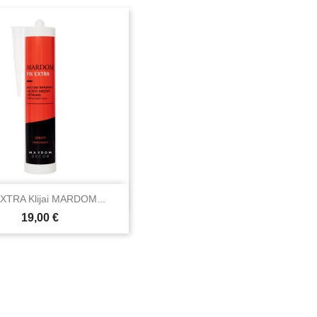

Greita peržiūra
XTRA Klijai MARDOM...
Kaina
19,00 €