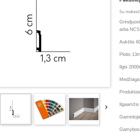
Su mokesči
Grindjuos
arba NCS 
Aukštis 
Plotis 1
Ilgis 200
Medžiaga:
Produktas
Ilgaamžis

Gaminto
Gamybos t