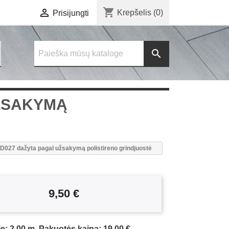
shopping_cart

Krepšelis
(0)
Prisijungti

ŽSAKYMĄ
027 dažyta pagal užsakymą polistireno grindjuostė
9,50 €
e: 2,00 m, Pakuotės kaina: 19,00 €