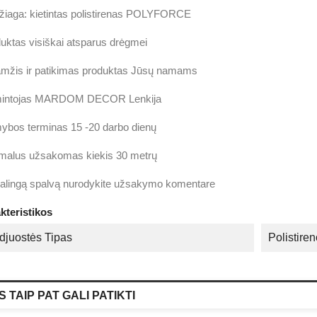
iaga: kietintas polistirenas POLYFORCE
uktas visiškai atsparus drėgmei
amžis ir patikimas produktas Jūsų namams
intojas MARDOM DECOR Lenkija
bos terminas 15 -20 darbo dienų
malus užsakomas kiekis 30 metrų
alingą spalvą nurodykite užsakymo komentare
kteristikos
djuostės Tipas
Polistire
 TAIP PAT GALI PATIKTI