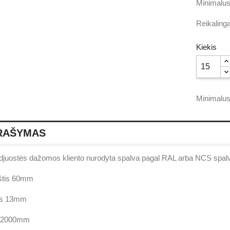
Minimalus
Reikaling
Kiekis
Minimalus
RAŠYMAS
djuostės dažomos kliento nurodyta spalva pagal RAL arba NCS spalv
štis 60mm
is 13mm
s 2000mm