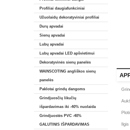
Profiliai daugiafunkciniai
Užuolaidų dekoratyviniai profiliai
Durų apvadai
Sienų apvadai
Lubų apvadai
Lubų apvadai LED apšvietimui
Dekoratyvinės sienų panelės
WAINSCOTING angliškos sienų
AP
panelės
Paklotai grindų dangoms
Grin
Grindjuosčių likučių
Auk
išpardavimas iki -40% nuolaida
Plot
Grindjuostės PVC -40%
Ilgi
GALUTINIS IŠPARDAVIMAS