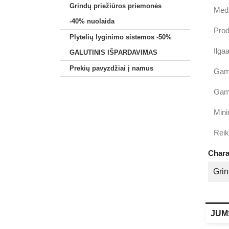
Grindų priežiūros priemonės
Medž
-40% nuolaida
Prod
Plytelių lyginimo sistemos -50%
Ilga
GALUTINIS IŠPARDAVIMAS
Prekių pavyzdžiai į namus
Gam
Gamy
Mini
Reik
Chara
Grin
JUMS