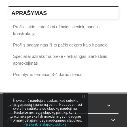
APRAŠYMAS
Profiliai skirti estetiškai užbaigti sieninių panelių
konstrukciją
Profilis pagamintas iš to pačio dekoro kaip ir panelė
Specialiai užsakoma prekė - reikalingas išankstinis
apmokėjimas
Pristatymo terminas 3-4 darbo dienos
Ši svetainė naudoja slapukus, kad suteiktų

jums geriausią įmanomą patirtį. Naudodamiesi
Mūsų įmonė
svetaine sutinkate su slapukų naudojimu.
Paskelbėme naują slapukų politiką, kurią
turėtumėte perskaityti norėdami gauti daugiau

Jūsų paskyra
informacijos apie mūsų naudojamus slapukus.
Peržiūrėkite slapukų politiką.