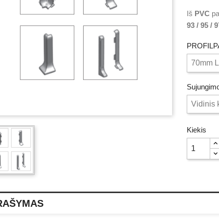
Iš
PVC
pa
93 / 95 / 
PROFILPA
Sujungimo
Kiekis
RAŠYMAS