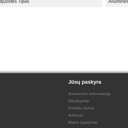
djuostės Tipas
Aliuminė
Jūsų paskyra
Asmeninė informacija
Užsakymai
Kredito kvitai
Adresai
Mano įspėjimai