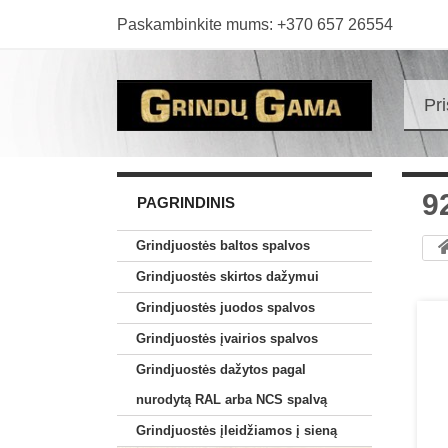
Paskambinkite mums:
+370 657 26554
Pr
9
PAGRINDINIS
Grindjuostės baltos spalvos
Grindjuostės skirtos dažymui
Grindjuostės juodos spalvos
Grindjuostės įvairios spalvos
Grindjuostės dažytos pagal
nurodytą RAL arba NCS spalvą
Grindjuostės įleidžiamos į sieną