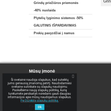
Grin
Grindų priežiūros priemonės
-40% nuolaida
Plytelių lyginimo sistemos -50%
GALUTINIS IŠPARDAVIMAS
Prekių pavyzdžiai į namus
Mūsų įmonė
Ši svetainė naudoja slapukus, kad suteiktų
Privatumo politika
jums geriausią įmanomą patirtį. Naudodamiesi
svetaine sutinkate su slapukų naudojimu.
Kontaktai
Paskelbėme naują slapukų politiką, kurią
Susisiekite su mumis
turėtumėte perskaityti norėdami gauti daugiau
informacijos apie mūsų naudojamus slapukus.
Svetainės žemėlapis
Peržiūrėkite slapukų politiką.
Parduotuvės
Ok