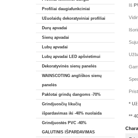
Iš
P
Profiliai daugiafunkciniai
Vidi
Užuolaidų dekoratyviniai profiliai
Durų apvadai
Išor
Sienų apvadai
Suju
Lubų apvadai
Užba
Lubų apvadai LED apšvietimui
Dekoratyvinės sienų panelės
Gami
WAINSCOTING angliškos sienų
Spec
panelės
Pris
Paklotai grindų dangoms -70%
* Už
Grindjuosčių likučių
išpardavimas iki -40% nuolaida
** 4
Grindjuostės PVC -40%
Chara
GALUTINIS IŠPARDAVIMAS