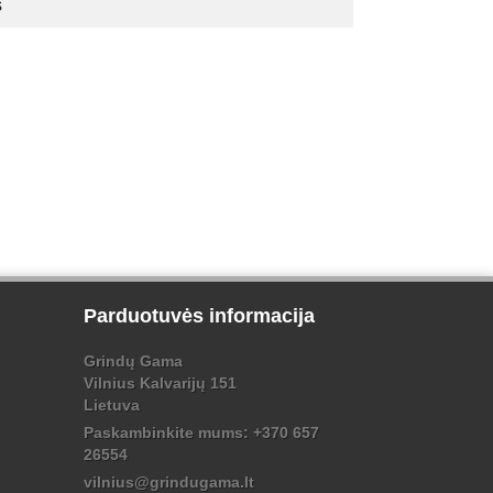
s
Parduotuvės informacija
Grindų Gama
Vilnius Kalvarijų 151
Lietuva
Paskambinkite mums:
+370 657
26554
vilnius@grindugama.lt