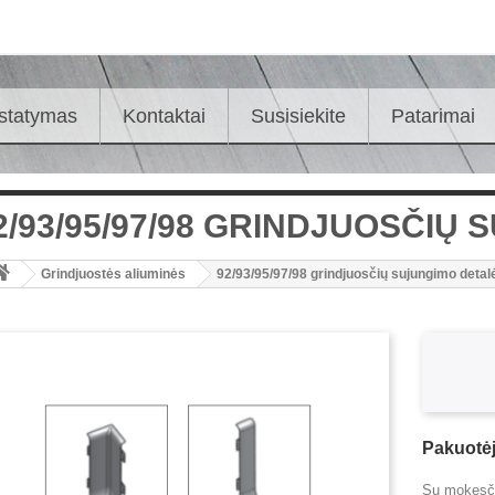
istatymas
Kontaktai
Susisiekite
Patarimai
2/93/95/97/98 GRINDJUOSČIŲ
Grindjuostės aliuminės
92/93/95/97/98 grindjuosčių sujungimo detal
Pakuotėj
Su mokesči