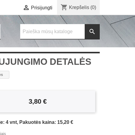
shopping_cart

Krepšelis
(0)
Prisijungti

 SUJUNGIMO DETALĖS
ės
3,80 €
e: 4 vnt, Pakuotės kaina: 15,20 €
ais