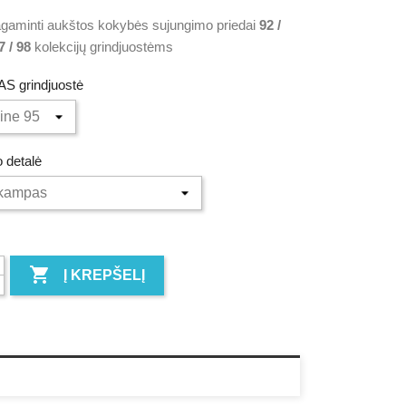
gaminti aukštos kokybės sujungimo priedai
92 /
97 / 98
kolekcijų grindjuostėms
S grindjuostė
 detalė

Į KREPŠELĮ