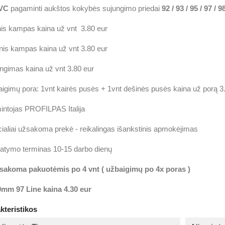
VC
pagaminti aukštos kokybės sujungimo priedai
92 / 93 / 95 / 97 / 9
nis kampas kaina už vnt 3.80 eur
inis kampas kaina už vnt 3.80 eur
ngimas kaina už vnt 3.80 eur
igimų pora: 1vnt kairės pusės + 1vnt dešinės pusės kaina už porą 3
ntojas PROFILPAS Italija
ialiai užsakoma prekė - reikalingas išankstinis apmokėjimas
tatymo terminas 10-15 darbo dienų
sakoma pakuotėmis po 4 vnt ( užbaigimų po 4x poras )
0mm 97 Line kaina 4.30 eur
kteristikos