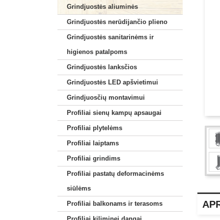
Grindjuostės aliuminės
Grindjuostės nerūdijančio plieno
Grindjuostės sanitarinėms ir
higienos patalpoms
Grindjuostės lanksčios
Grindjuostės LED apšvietimui
Grindjuosčių montavimui
Profiliai sienų kampų apsaugai
Profiliai plytelėms
Profiliai laiptams
Profiliai grindims
Profiliai pastatų deformacinėms
siūlėms
AP
Profiliai balkonams ir terasoms
Profiliai kiliminei dangai